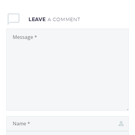
elit consequat ipsum,
nec sagittis sem nibh id
elit.
LEAVE
A COMMENT