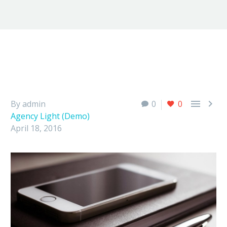


By admin
0
0
Agency Light (Demo)
April 18, 2016