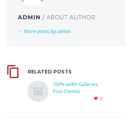
ADMIN
/ ABOUT AUTHOR
More posts by admin
RELATED POSTS
100% width Galleries
Post (Demo)
Lorem Ipsum. Proin
0
gravida nibh vel velit
auctor aliquet. Aenean
sollicitudin, lorem quis
bibendum auctor, nisi